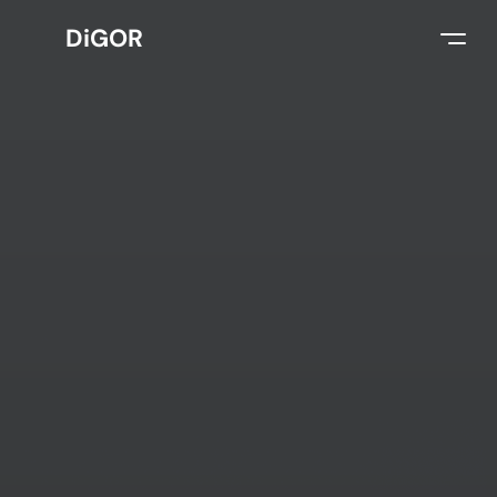
DiGOR
Select Language
German