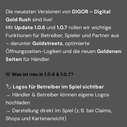
Die neuesten Versionen von 
DiGOR – Digital 
Gold Rush
 sind live!
Mit 
Update 1.0.6
 und 
1.0.7
 rollen wir wichtige 
Funktionen für Betreiber, Spieler und Partner aus 
– darunter 
Goldstreets
, optimierte 
Öffnungszeiten-Logiken und die neuen 
Goldenen 
Seiten
 für Händler.
🆕 
Was ist neu in 1.0.6 & 1.0.7?
🏷️ 
Logos für Betreiber im Spiel sichtbar
→ Händler & Betreiber können eigene Logos 
hochladen
→ Darstellung direkt im Spiel (z. B. bei Claims, 
Shops und Kartenansicht)