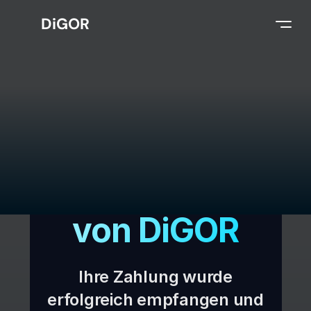
DiGOR
Select Language
German
✓
Zahlung bestätigt
Vielen Dank
Thank
You
für Ihre
Unterstützung
von DiGOR
Ihre Zahlung wurde
erfolgreich empfangen und